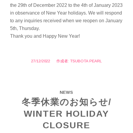
the 29th of December 2022 to the 4th of January 2023
in observance of New Year holidays. We will respond
to any inquiries received when we reopen on January
5th, Thursday.
Thank you and Happy New Year!
27/12/2022
/
作成者:
TSUBOTA PEARL
NEWS
冬季休業のお知らせ/
WINTER HOLIDAY
CLOSURE