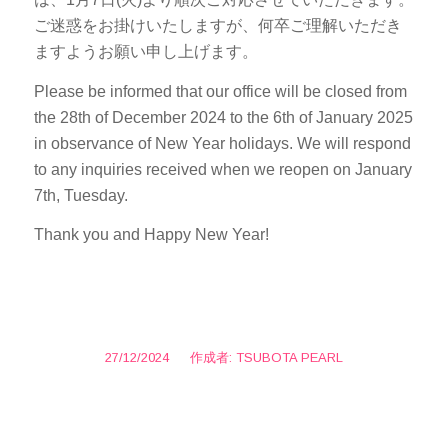
ご迷惑をお掛けいたしますが、何卒ご理解いただき
ますようお願い申し上げます。
Please be informed that our office will be closed from
the 28th of December 2024 to the 6th of January 2025
in observance of New Year holidays. We will respond
to any inquiries received when we reopen on January
7th, Tuesday.
Thank you and Happy New Year!
27/12/2024
/
作成者:
TSUBOTA PEARL