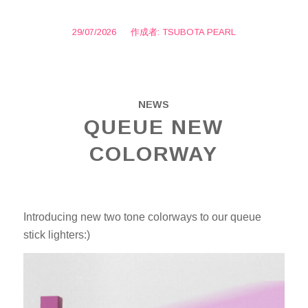
29/07/2026
/
作成者:
TSUBOTA PEARL
NEWS
QUEUE NEW
COLORWAY
Introducing new two tone colorways to our queue
stick lighters:)