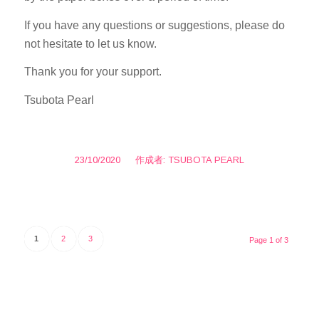
If you have any questions or suggestions, please do
not hesitate to let us know.
Thank you for your support.
Tsubota Pearl
23/10/2020
/
作成者:
TSUBOTA PEARL
1
2
3
Page 1 of 3