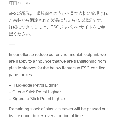
坪田パール
※FSC認証は、環境保全の点から見て適切に管理され
た森林から調達された製品に与えられる認証です。
詳細につきましては、
FSCジャパンのサイト
をご参
照ください。
—–
In our effort to reduce our environmental footprint, we
are happy to announce that we are transitioning from
plastic sleeves for the below lighters to FSC certified
paper boxes.
– Hard-edge Petrol Lighter
– Queue Stick Petrol Lighter
– Sigaretta Stick Petrol Lighter
Remaining stock of plastic sleeves will be phased out
by the paper boxes over a period of time.