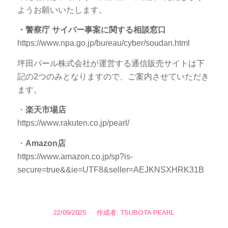
ようお願いいたします。
・警察庁 サイバー事案に関する相談窓口
https://www.npa.go.jp/bureau/cyber/soudan.html
坪田パール株式会社が運営する通信販売サイトは下
記の2つのみとなりますので、ご案内させていただき
ます。
・
楽天市場店
https://www.rakuten.co.jp/pearl/
・
Amazon店
https://www.amazon.co.jp/sp?is-
secure=true&&ie=UTF8&seller=AEJKNSXHRK31B
22/09/2025
/
作成者:
TSUBOTA PEARL