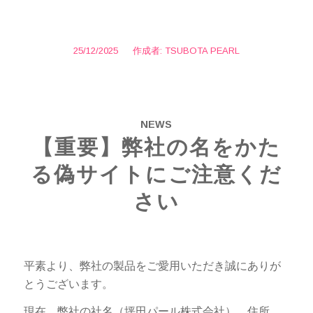
25/12/2025
/
作成者:
TSUBOTA PEARL
NEWS
【重要】弊社の名をかた
る偽サイトにご注意くだ
さい
平素より、弊社の製品をご愛用いただき誠にありが
とうございます。
現在、弊社の社名（坪田パール株式会社）、住所、