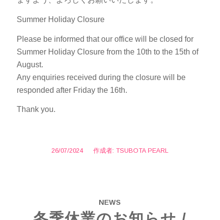
Summer Holiday Closure
Please be informed that our office will be closed for
Summer Holiday Closure from the 10th to the 15th of
August.
Any enquiries received during the closure will be
responded after Friday the 16th.
Thank you.
26/07/2024
/
作成者:
TSUBOTA PEARL
NEWS
冬季休業のお知らせ /