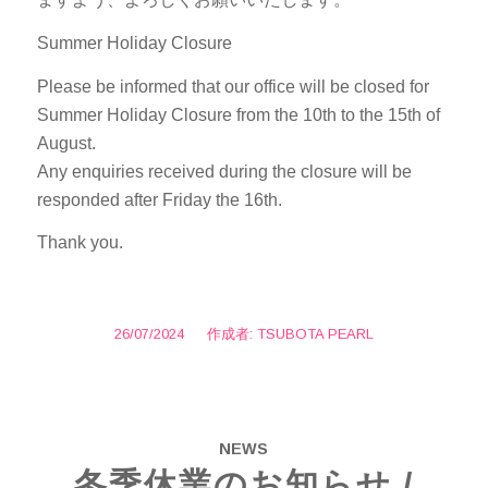
Summer Holiday Closure
Please be informed that our office will be closed for
Summer Holiday Closure from the 10th to the 15th of
August.
Any enquiries received during the closure will be
responded after Friday the 16th.
Thank you.
26/07/2024
/
作成者:
TSUBOTA PEARL
NEWS
冬季休業のお知らせ /