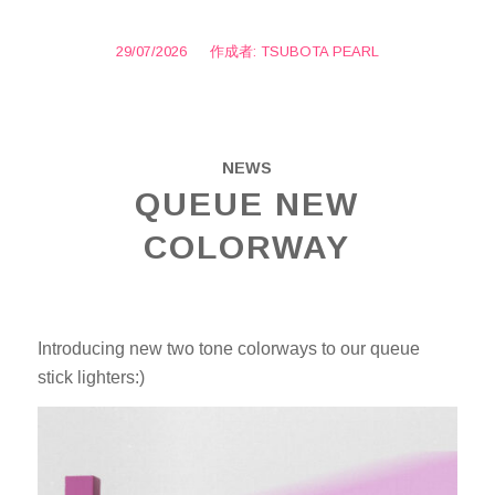
29/07/2026
/
作成者:
TSUBOTA PEARL
NEWS
QUEUE NEW
COLORWAY
Introducing new two tone colorways to our queue
stick lighters:)