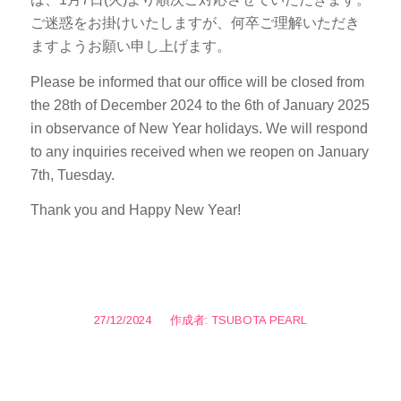
ご迷惑をお掛けいたしますが、何卒ご理解いただき
ますようお願い申し上げます。
Please be informed that our office will be closed from
the 28th of December 2024 to the 6th of January 2025
in observance of New Year holidays. We will respond
to any inquiries received when we reopen on January
7th, Tuesday.
Thank you and Happy New Year!
27/12/2024
/
作成者:
TSUBOTA PEARL