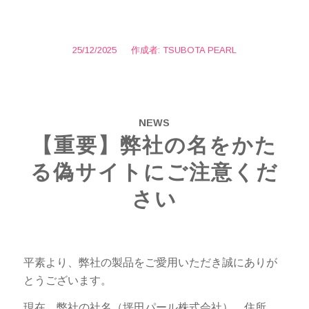
25/12/2025
/
作成者:
TSUBOTA PEARL
NEWS
【重要】弊社の名をかた
る偽サイトにご注意くだ
さい
平素より、弊社の製品をご愛用いただき誠にありが
とうございます。
現在、弊社の社名（坪田パール株式会社）、住所、