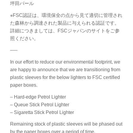
坪田パール
※FSC認証は、環境保全の点から見て適切に管理され
た森林から調達された製品に与えられる認証です。
詳細につきましては、
FSCジャパンのサイト
をご参
照ください。
—–
In our effort to reduce our environmental footprint, we
are happy to announce that we are transitioning from
plastic sleeves for the below lighters to FSC certified
paper boxes.
– Hard-edge Petrol Lighter
– Queue Stick Petrol Lighter
– Sigaretta Stick Petrol Lighter
Remaining stock of plastic sleeves will be phased out
by the paper boxes over a period of time.