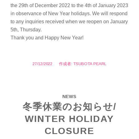
the 29th of December 2022 to the 4th of January 2023
in observance of New Year holidays. We will respond
to any inquiries received when we reopen on January
5th, Thursday.
Thank you and Happy New Year!
27/12/2022
/
作成者:
TSUBOTA PEARL
NEWS
冬季休業のお知らせ/
WINTER HOLIDAY
CLOSURE