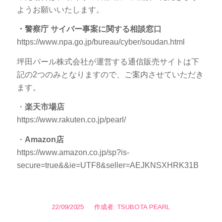
ようお願いいたします。
・警察庁 サイバー事案に関する相談窓口
https://www.npa.go.jp/bureau/cyber/soudan.html
坪田パール株式会社が運営する通信販売サイトは下
記の2つのみとなりますので、ご案内させていただき
ます。
・
楽天市場店
https://www.rakuten.co.jp/pearl/
・
Amazon店
https://www.amazon.co.jp/sp?is-
secure=true&&ie=UTF8&seller=AEJKNSXHRK31B
22/09/2025
/
作成者:
TSUBOTA PEARL