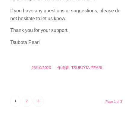
If you have any questions or suggestions, please do
not hesitate to let us know.
Thank you for your support.
Tsubota Pearl
23/10/2020
/
作成者:
TSUBOTA PEARL
1
2
3
Page 1 of 3